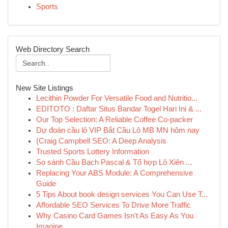
Sports
Web Directory Search
New Site Listings
Lecithin Powder For Versatile Food and Nutritio...
EDITOTO : Daftar Situs Bandar Togel Hari Ini & ...
Our Top Selection: A Reliable Coffee Co-packer
Dự đoán cầu lô VIP Bắt Cầu Lô MB MN hôm nay
{Craig Campbell SEO: A Deep Analysis
Trusted Sports Lottery Information
So sánh Cầu Bạch Pascal & Tổ hợp Lô Xiên ...
Replacing Your ABS Module: A Comprehensive
Guide
5 Tips About book design services You Can Use T...
Affordable SEO Services To Drive More Traffic
Why Casino Card Games Isn't As Easy As You
Imagine