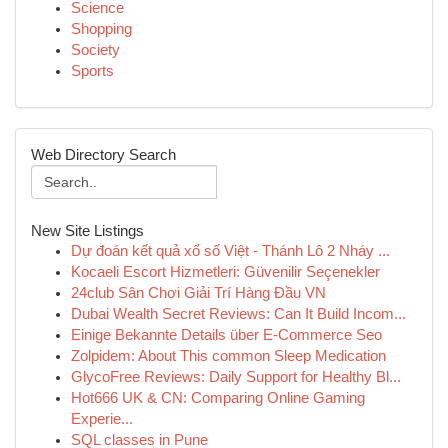
Science
Shopping
Society
Sports
Web Directory Search
New Site Listings
Dự đoán kết quả xổ số Việt - Thánh Lô 2 Nháy ...
Kocaeli Escort Hizmetleri: Güvenilir Seçenekler
24club Sân Chơi Giải Trí Hàng Đầu VN
Dubai Wealth Secret Reviews: Can It Build Incom...
Einige Bekannte Details über E-Commerce Seo
Zolpidem: About This common Sleep Medication
GlycoFree Reviews: Daily Support for Healthy Bl...
Hot666 UK & CN: Comparing Online Gaming
Experie...
SQL classes in Pune