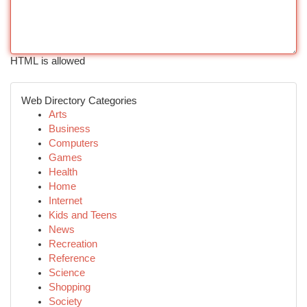
HTML is allowed
Web Directory Categories
Arts
Business
Computers
Games
Health
Home
Internet
Kids and Teens
News
Recreation
Reference
Science
Shopping
Society