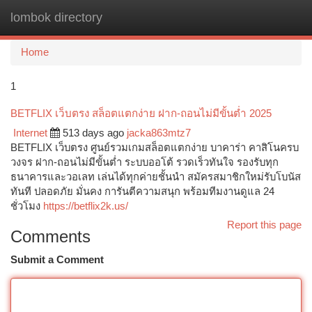
lombok directory
Togg
navi
Home
1
BETFLIX เว็บตรง สล็อตแตกง่าย ฝาก-ถอนไม่มีขั้นต่ำ 2025
Internet
513 days ago
jacka863mtz7
BETFLIX เว็บตรง ศูนย์รวมเกมสล็อตแตกง่าย บาคาร่า คาสิโนครบ
วงจร ฝาก-ถอนไม่มีขั้นต่ำ ระบบออโต้ รวดเร็วทันใจ รองรับทุก
ธนาคารและวอเลท เล่นได้ทุกค่ายชั้นนำ สมัครสมาชิกใหม่รับโบนัส
ทันที ปลอดภัย มั่นคง การันตีความสนุก พร้อมทีมงานดูแล 24
ชั่วโมง
https://betflix2k.us/
Report this page
Comments
Submit a Comment