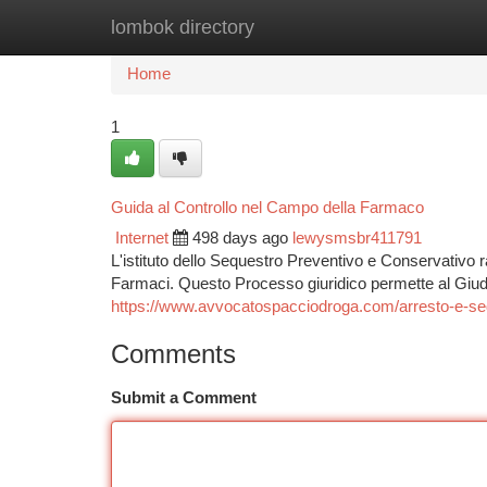
lombok directory
Home
New Site Listings
Add Site
Ca
Home
1
Guida al Controllo nel Campo della Farmaco
Internet
498 days ago
lewysmsbr411791
L'istituto dello Sequestro Preventivo e Conservativo
Farmaci. Questo Processo giuridico permette al Giud
https://www.avvocatospacciodroga.com/arresto-e-seq
Comments
Submit a Comment