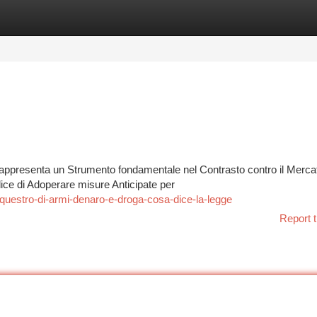
tegories
Register
Login
 rappresenta un Strumento fondamentale nel Contrasto contro il Mercat
ice di Adoperare misure Anticipate per
uestro-di-armi-denaro-e-droga-cosa-dice-la-legge
Report t