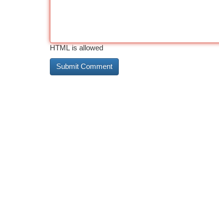
HTML is allowed