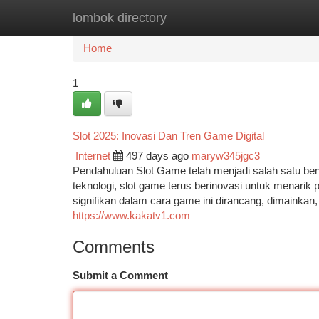
lombok directory
Home
New Site Listings
Add Site
Ca
Home
1
Slot 2025: Inovasi Dan Tren Game Digital
Internet
497 days ago
maryw345jgc3
Pendahuluan Slot Game telah menjadi salah satu bent
teknologi, slot game terus berinovasi untuk menarik 
signifikan dalam cara game ini dirancang, dimainkan, 
https://www.kakatv1.com
Comments
Submit a Comment