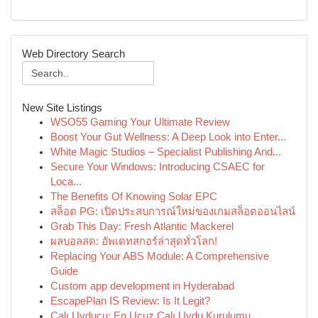
Web Directory Search
New Site Listings
WSO55 Gaming Your Ultimate Review
Boost Your Gut Wellness: A Deep Look into Enter...
White Magic Studios – Specialist Publishing And...
Secure Your Windows: Introducing CSAEC for
Loca...
The Benefits Of Knowing Solar EPC
สล็อต PG: เปิดประสบการณ์ใหม่ของเกมสล็อตออนไลน์
Grab This Day: Fresh Atlantic Mackerel
ผลบอลสด: อัพเดทสกอร์ล่าสุดทั่วโลก!
Replacing Your ABS Module: A Comprehensive
Guide
Custom app development in Hyderabad
EscapePlan IS Review: Is It Legit?
Çalı Uyducu: En Ucuz Çalı Uydu Kurulumu