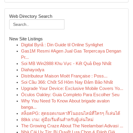
Web Directory Search
New Site Listings
Digital Byrå : Din Guide til Online Synlighet
Gas1M Resmi #Agen Jual Gas Terpercaya Dengan
Pr...
Soi MB Win2888 Khu Vực - Kết Quả Đẹp Nhất
Diahayodya
Distributeur Maison Moët Française : Poss...
Soi Cầu 366: Chốt Số Hôm Nay Đảm Bảo Nhất
Upgrade Your Device: Exclusive Mobile Covers Yo...
Óculos Oakley: Guia Completo Para Escolher Seu
Why You Need To Know About brigade avalon
banga...
สล็อตPG: สุดยอดเกมคาสิโนออนไลน์ที่ใครๆ ก็เล่นได้
88kk เกม: คู่มือเริ่มต้นสำหรับผู้เล่นใหม่
The Growing Craze About The Neelambari Adivasi ...
Nhà Cái Uy Tín: Bí Quyết Lựa Chọn & Đánh Giá