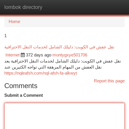
lombok directory
Togg
navi
Home
1
نقل عفش في الكويت: دليلك الشامل لخدمات النقل الاحترافية
Internet
372 days ago
montygxye501706
نقل عفش في الكويت: دليلك الشامل لخدمات النقل الاحترافية يعد
نقل العفش من المهام المرهقة التي تواجه الكثيرين عند
https://nqleafsh.com/nql-afsh-fa-alkwyt
Report this page
Comments
Submit a Comment