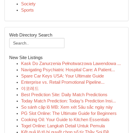
Society
Sports
Web Directory Search
New Site Listings
Kask Do Zanurzenia Pełnotwarzowa Lawendowa ...
Navigating Psychiatric Hospital Care: A Patient...
Spare Car Keys USA: Your Ultimate Guide
Enterprise vs. Retail Promotional Pipeline...
야코레드
Best Prediction Site: Daily Match Predictions
Today Match Prediction: Today’s Prediction Insi...
So sánh cặp lô MB: Xem xét Sâu sắc ngày này
PG Slot Online: The Ultimate Guide for Beginners
Cooking Oil: Your Guide to Kitchen Essentials
Togel Online: Langkah Detail Untuk Pemula
Kết quả lô tô bí quyết chọn số từ Thầy Soi Đề