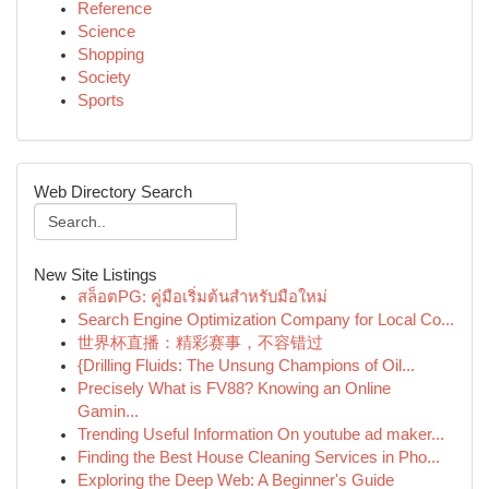
Reference
Science
Shopping
Society
Sports
Web Directory Search
New Site Listings
สล็อตPG: คู่มือเริ่มต้นสำหรับมือใหม่
Search Engine Optimization Company for Local Co...
世界杯直播：精彩赛事，不容错过
{Drilling Fluids: The Unsung Champions of Oil...
Precisely What is FV88? Knowing an Online
Gamin...
Trending Useful Information On youtube ad maker...
Finding the Best House Cleaning Services in Pho...
Exploring the Deep Web: A Beginner's Guide