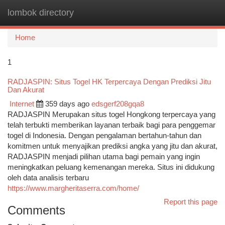
lombok directory
Togg
navi
Home
1
RADJASPIN: Situs Togel HK Terpercaya Dengan Prediksi Jitu
Dan Akurat
Internet
359 days ago
edsgerf208gqa8
RADJASPIN Merupakan situs togel Hongkong terpercaya yang
telah terbukti memberikan layanan terbaik bagi para penggemar
togel di Indonesia. Dengan pengalaman bertahun-tahun dan
komitmen untuk menyajikan prediksi angka yang jitu dan akurat,
RADJASPIN menjadi pilihan utama bagi pemain yang ingin
meningkatkan peluang kemenangan mereka. Situs ini didukung
oleh data analisis terbaru
https://www.margheritaserra.com/home/
Report this page
Comments