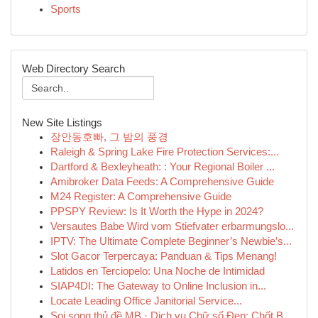
Sports
Web Directory Search
New Site Listings
장안동호빠, 그 밤의 풍경
Raleigh & Spring Lake Fire Protection Services:...
Dartford & Bexleyheath: : Your Regional Boiler ...
Amibroker Data Feeds: A Comprehensive Guide
M24 Register: A Comprehensive Guide
PPSPY Review: Is It Worth the Hype in 2024?
Versautes Babe Wird vom Stiefvater erbarmungslo...
IPTV: The Ultimate Complete Beginner’s Newbie’s...
Slot Gacor Terpercaya: Panduan & Tips Menang!
Latidos en Terciopelo: Una Noche de Intimidad
SIAP4DI: The Gateway to Online Inclusion in...
Locate Leading Office Janitorial Service...
Soi song thủ đề MB · Dịch vụ Chữ số Đẹp: Chốt B...