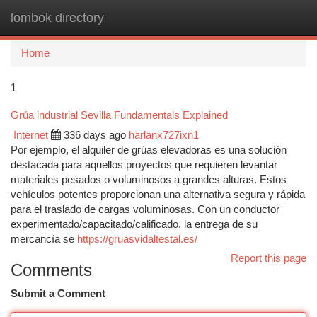
lombok directory
Togg
navi
Home
1
Grúa industrial Sevilla Fundamentals Explained
Internet
336 days ago
harlanx727ixn1
Por ejemplo, el alquiler de grúas elevadoras es una solución
destacada para aquellos proyectos que requieren levantar
materiales pesados o voluminosos a grandes alturas. Estos
vehículos potentes proporcionan una alternativa segura y rápida
para el traslado de cargas voluminosas. Con un conductor
experimentado/capacitado/calificado, la entrega de su
mercancía se
https://gruasvidaltestal.es/
Report this page
Comments
Submit a Comment