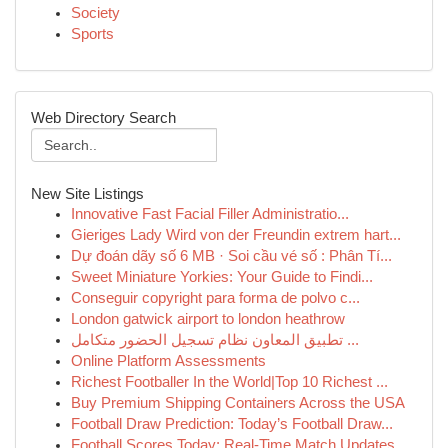
Society
Sports
Web Directory Search
New Site Listings
Innovative Fast Facial Filler Administratio...
Gieriges Lady Wird von der Freundin extrem hart...
Dự đoán dãy số 6 MB · Soi cầu vé số : Phân Tí...
Sweet Miniature Yorkies: Your Guide to Findi...
Conseguir copyright para forma de polvo c...
London gatwick airport to london heathrow
تطبيق المعاون نظام تسجيل الحضور متكامل ...
Online Platform Assessments
Richest Footballer In the World|Top 10 Richest ...
Buy Premium Shipping Containers Across the USA
Football Draw Prediction: Today’s Football Draw...
Football Scores Today: Real-Time Match Updates