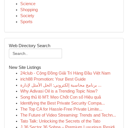
Science
Shopping
Society
Sports
Web Directory Search
New Site Listings
24club - Cộng Đồng Giải Trí Hàng Đầu Việt Nam
irich88 Promotion: Your Best Guide
برنامج محاسبة إلكتروني: الحل الأمثل لإدارة ...
Why Adivasi Oil is a Trending Topic Now?
Song thủ lô MT: Mẹo Chốt Con số Hiệu quả
Identifying the Best Private Security Compa...
The Top CA for Hassle-Free Private Limite...
The Future of Video Streaming: Trends and Techn...
Tato Talk: Unlocking the Secrets of the Tato
J 36 Sector 36 Sohna – Premium Luxurious Residi...