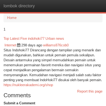
lombok directory
Togg
navi
Home
1
Top Latest Five indohoki77 Urban news
Internet
298 days ago
williams876cob0
Situs Indohoki77 Dirancang dengan tampilan yang menarik dan
mudah digunakan, bahkan untuk pemain pemula sekalipun.
Desain antarmuka yang simpel memudahkan pemain untuk
menemukan permainan favorit mereka dan navigasi situs yang
cepat menjadikan pengalaman bermain semakin
menyenangkan. Kemudahan navigasi menjadi salah satu faktor
penting yang membuat IndoHoki77 disukai oleh banyak pemain.
https://nukleerakademi.org/shop
Report this page
Comments
Submit a Comment