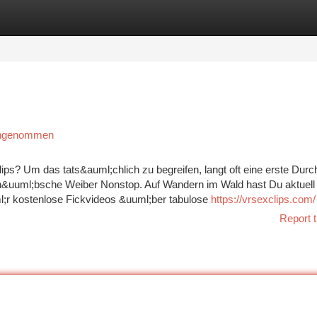
tegories
Register
Login
rangenommen
s? Um das tats&auml;chlich zu begreifen, langt oft eine erste Durc
ldh&uuml;bsche Weiber Nonstop. Auf Wandern im Wald hast Du aktuell 
l;r kostenlose Fickvideos &uuml;ber tabulose
https://vrsexclips.com/
Report t