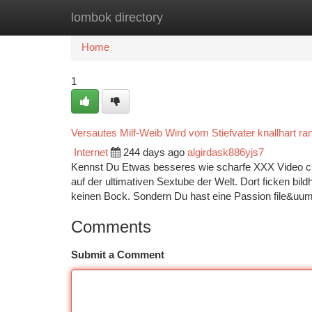
lombok directory
Home
New Site Listings
Add Site
Ca
Home
1
Versautes Milf-Weib Wird vom Stiefvater knallhart 
Internet
244 days ago
algirdask886yjs7
Kennst Du Etwas besseres wie scharfe XXX Video clip
auf der ultimativen Sextube der Welt. Dort ficken bi
keinen Bock. Sondern Du hast eine Passion file&uum
Comments
Submit a Comment