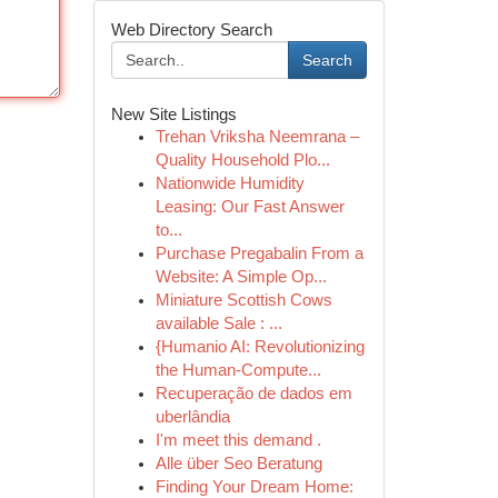
Web Directory Search
Search
New Site Listings
Trehan Vriksha Neemrana –
Quality Household Plo...
Nationwide Humidity
Leasing: Our Fast Answer
to...
Purchase Pregabalin From a
Website: A Simple Op...
Miniature Scottish Cows
available Sale : ...
{Humanio AI: Revolutionizing
the Human-Compute...
Recuperação de dados em
uberlândia
I'm meet this demand .
Alle über Seo Beratung
Finding Your Dream Home: