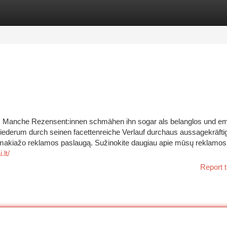
tegories
Register
Login
uft. Manche Rezensent:innen schmähen ihn sogar als belanglos und e
wiederum durch seinen facettenreiche Verlauf durchaus aussagekräfti
akiažo reklamos paslaugą. Sužinokite daugiau apie mūsų reklamos
.lt/
Report t