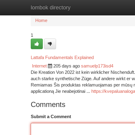
lombok directory
Home
New Site Listings
Add Site
Ca
Home
1
Lattafa Fundamentals Explained
Internet
205 days ago
samuelp173isd4
Die Kreation Von 2022 ist kein wirklicher Nischend
auch starke synthetische Züge. Auf andere wirkt er 
Remiamas Šis produktas reklamuojamas per mūsų m
applicationą Jie neabejotinai ...
https://kvepaluanalogai
Comments
Submit a Comment