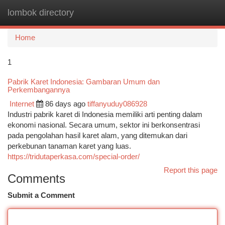
lombok directory
Togg
navi
Home
1
Pabrik Karet Indonesia: Gambaran Umum dan
Perkembangannya
Internet
86 days ago
tiffanyuduy086928
Industri pabrik karet di Indonesia memiliki arti penting dalam
ekonomi nasional. Secara umum, sektor ini berkonsentrasi
pada pengolahan hasil karet alam, yang ditemukan dari
perkebunan tanaman karet yang luas.
https://tridutaperkasa.com/special-order/
Report this page
Comments
Submit a Comment