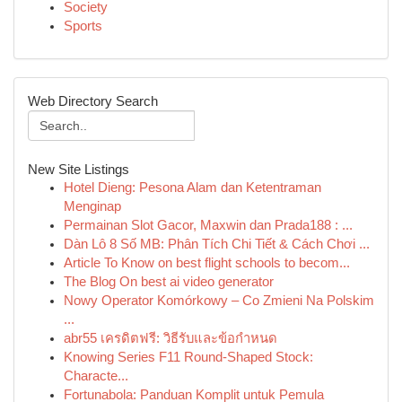
Society
Sports
Web Directory Search
New Site Listings
Hotel Dieng: Pesona Alam dan Ketentraman
Menginap
Permainan Slot Gacor, Maxwin dan Prada188 : ...
Dàn Lô 8 Số MB: Phân Tích Chi Tiết & Cách Chơi ...
Article To Know on best flight schools to becom...
The Blog On best ai video generator
Nowy Operator Komórkowy – Co Zmieni Na Polskim
...
abr55 เครดิตฟรี: วิธีรับและข้อกำหนด
Knowing Series F11 Round-Shaped Stock:
Characte...
Fortunabola: Panduan Komplit untuk Pemula