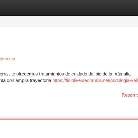
tegories
Register
Login
Servicio
erra , te ofrecemos tratamientos de cuidado del pie de la más alta
nta con amplia trayectoria
https://fisiolive.seorankia.net/podologia-vall
Report t