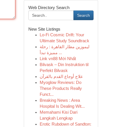
Web Directory Search
Search
New Site Listings
Lo-Fi Cosmic Drift: Your
Ultimate Study Soundtrack
ليموزين مطار القاهرة : رحلة
مميزة تبدأ ...
Link vn88 Mới Nhất
Bilvask – Din Instruktion til
Perfekt Bilvask
علاج أوجاع القدم بالقرآن
Myoglow Reviews: Do
These Products Really
Funct...
Breaking News : Area
Hospital Is Dealing Wit...
Memahami Kisi Dari
Langkah Lengkap
Erotic Rubdown of Sandton: