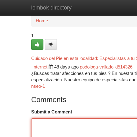
lombok directory
Home
New Site Listings
Add Site
Ca
Home
1
Cuidado del Pie en esta localidad: Especialistas a tu 
Internet
48 days ago
podologa-valladolid514326
¿Buscas tratar afecciones en tus pies ? En nuestra ti
especialización. Nuestro equipo de especialistas cue
nseo-1
Comments
Submit a Comment