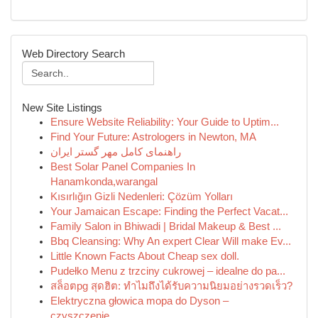
Web Directory Search
New Site Listings
Ensure Website Reliability: Your Guide to Uptim...
Find Your Future: Astrologers in Newton, MA
راهنمای کامل مهر گستر ایران
Best Solar Panel Companies In
Hanamkonda,warangal
Kısırlığın Gizli Nedenleri: Çözüm Yolları
Your Jamaican Escape: Finding the Perfect Vacat...
Family Salon in Bhiwadi | Bridal Makeup & Best ...
Bbq Cleansing: Why An expert Clear Will make Ev...
Little Known Facts About Cheap sex doll.
Pudełko Menu z trzciny cukrowej – idealne do pa...
สล็อตpg สุดฮิต: ทำไมถึงได้รับความนิยมอย่างรวดเร็ว?
Elektryczna głowica mopa do Dyson –
czyszczenie...