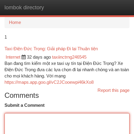
lombok directory
Togg
navi
Home
1
Taxi Điện Đức Trọng: Giải pháp Đi lại Thuận tiện
Internet
32 days ago
taxiinctrng246545
Bạn đang tìm kiếm một xe taxi uy tín tại Điện Đức Trọng? Xe
Điện Đức Trọng đưa các lựa chọn đi lại nhanh chóng và an toàn
cho mọi khách hàng. Với mạng
https://maps.app.goo.gl/vC2JCooewpi46kXo8
Report this page
Comments
Submit a Comment