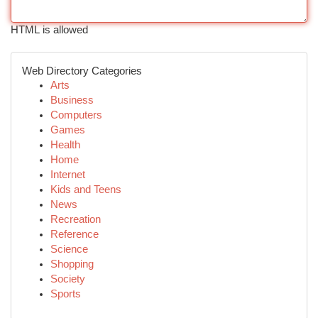
HTML is allowed
Web Directory Categories
Arts
Business
Computers
Games
Health
Home
Internet
Kids and Teens
News
Recreation
Reference
Science
Shopping
Society
Sports