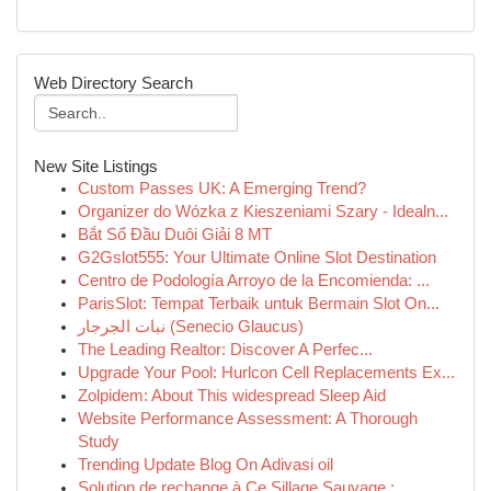
Web Directory Search
New Site Listings
Custom Passes UK: A Emerging Trend?
Organizer do Wózka z Kieszeniami Szary - Idealn...
Bắt Sổ Đầu Duôi Giải 8 MT
G2Gslot555: Your Ultimate Online Slot Destination
Centro de Podología Arroyo de la Encomienda: ...
ParisSlot: Tempat Terbaik untuk Bermain Slot On...
نبات الجرجار (Senecio Glaucus)
The Leading Realtor: Discover A Perfec...
Upgrade Your Pool: Hurlcon Cell Replacements Ex...
Zolpidem: About This widespread Sleep Aid
Website Performance Assessment: A Thorough
Study
Trending Update Blog On Adivasi oil
Solution de rechange à Ce Sillage Sauvage : ...