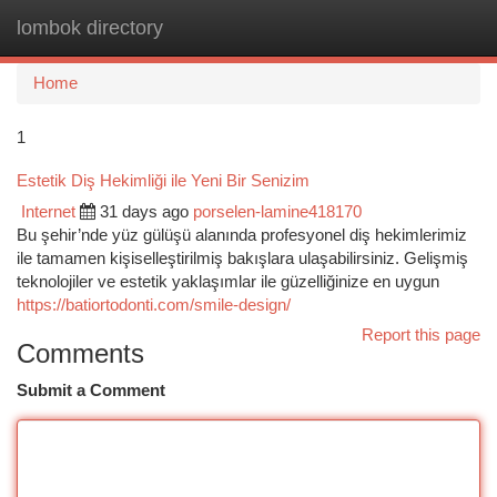
lombok directory
Togg
navi
Home
1
Estetik Diş Hekimliği ile Yeni Bir Senizim
Internet
31 days ago
porselen-lamine418170
Bu şehir’nde yüz gülüşü alanında profesyonel diş hekimlerimiz
ile tamamen kişiselleştirilmiş bakışlara ulaşabilirsiniz. Gelişmiş
teknolojiler ve estetik yaklaşımlar ile güzelliğinize en uygun
https://batiortodonti.com/smile-design/
Report this page
Comments
Submit a Comment